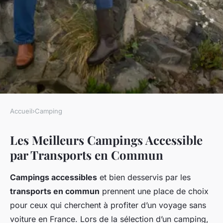
Accueil
›
Camping
CAMPING
Les Meilleurs Campings Accessible
Découvrez les Campings de
par Transports en Commun
France Facilement
Atteignables par Transports
Campings accessibles
et bien desservis par les
en Commun
transports en commun
prennent une place de choix
pour ceux qui cherchent à profiter d’un voyage sans
Mathéo
•
18 mars 2025
•
5 min de lecture
voiture en France. Lors de la sélection d’un camping,