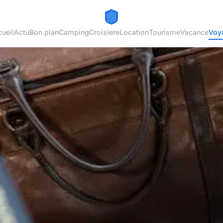
ueil
Actu
Bon plan
Camping
Croisiere
Location
Tourisme
Vacance
Voy