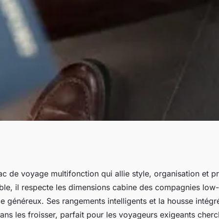
 voyage
 de voyage multifonction qui allie style, organisation et pra
ble, il respecte les dimensions cabine des compagnies low-
vous accompagne
e généreux. Ses rangements intelligents et la housse intégr
ns les froisser, parfait pour les voyageurs exigeants cherc