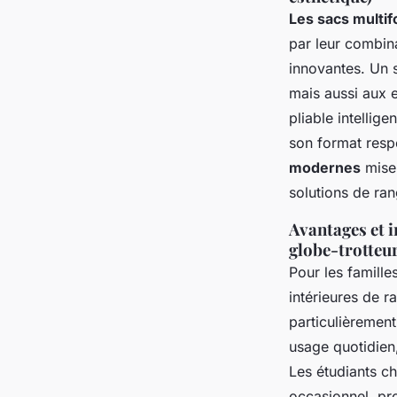
Les sacs multif
par leur combin
innovantes. Un 
mais aussi aux 
pliable intellig
son format resp
modernes
misen
solutions de ra
Avantages et i
globe-trotteur
Pour les famill
intérieures de 
particulièrement
usage quotidien
Les étudiants c
occasionnel, pr