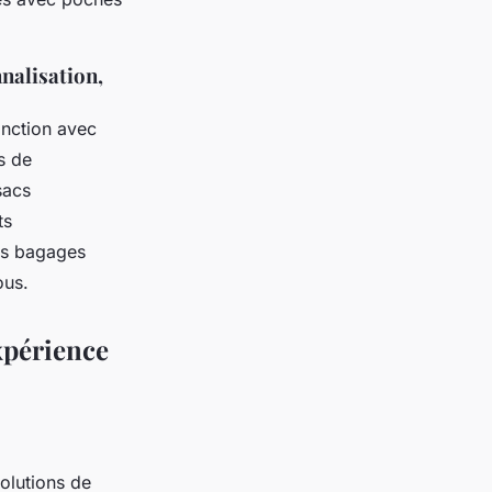
nalisation,
onction avec
s de
sacs
ts
ces bagages
ous.
xpérience
olutions de