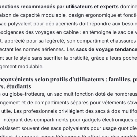
onctions recommandés par utilisateurs et experts
dominen
aison de capacité modulable, design ergonomique et foncti
sac polyvalent pour déplacements doit répondre aux besoin
excigences des voyages en cabine : en témoigne le sac de
ent, apprécié pour sa légèreté, son compartiment chaussures
ectant les normes aériennes. Les
sacs de voyage tendanc
t sur le style sans sacrifier la praticité, grâce à leurs poche
ngement modulable.
nconvénients selon profils d’utilisateurs : familles, 
s, étudiants
es ou globe-trotteurs, un sac multifonction doté de nombre
rangement et de compartiments séparés pour vêtements s’av
 utile. Les professionnels privilégient des sacs à dos multif
, intégrant des compartiments pour gadgets électroniques 
hoisissent souvent des sacs polyvalents pour usage quotidie
ofitant du rapport capacité/compacité offert par des modè