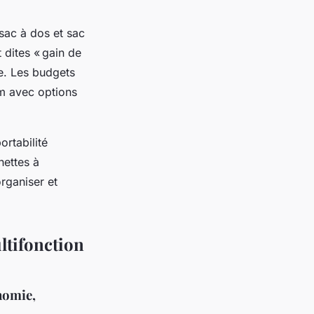
sac à dos et sac
dites « gain de
le. Les budgets
um avec options
ortabilité
hettes à
rganiser et
ltifonction
nomie,