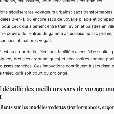
tements, chaussures, voire accessoires électroniques.
ions séduisent les voyageurs urbains : sacs transformables 
dèles 3-en-1, ou encore sacs de voyage pliable et compact 
ts pour ceux qui alternent entre train, avion et balades en vil
’offre couvre de l’entrée de gamme astucieuse au sac premi
 cachées et matières vegan.
té est au cœur de la sélection : facilité d’accès à l’essentiel, p
oignée, bretelles ergonomiques) et accessoires comme poc
ousses étanches. Ces innovations contribuent à sécuriser, o
 trajet, qu’il soit court ou prolongé.
 détaillé des meilleurs sacs de voyage mu
t
clients sur les modèles vedettes (Performances, ergo