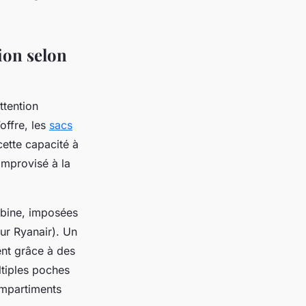
ion selon
ttention
offre, les
sacs
cette capacité à
improvisé à la
cabine, imposées
r Ryanair). Un
ent grâce à des
ltiples poches
ompartiments