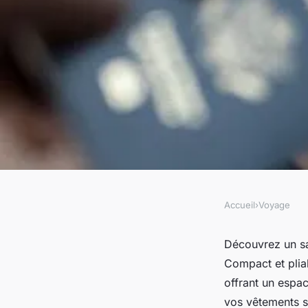
Accueil
›
Voyage
VOYAGE
Découvrez le sac de
Découvrez un sac
Compact et plia
multifonction qui 
offrant un espac
vos vêtements sa