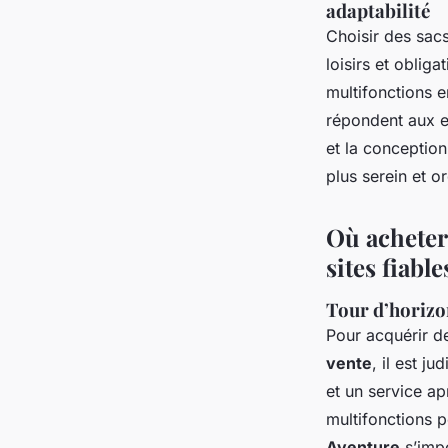
adaptabilité
Choisir des sacs
loisirs et oblig
multifonctions 
répondent aux e
et la conceptio
plus serein et o
Où acheter
sites fiabl
Tour d’horizon
Pour acquérir 
vente
, il est ju
et un service a
multifonctions 
Aventure
s’impo