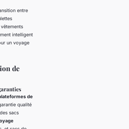
ansition entre
lettes
r vêtements
ent intelligent
pour un voyage
tion de
garanties
 plateformes de
garantie qualité
 des sacs
Voyage
s, et sacs de