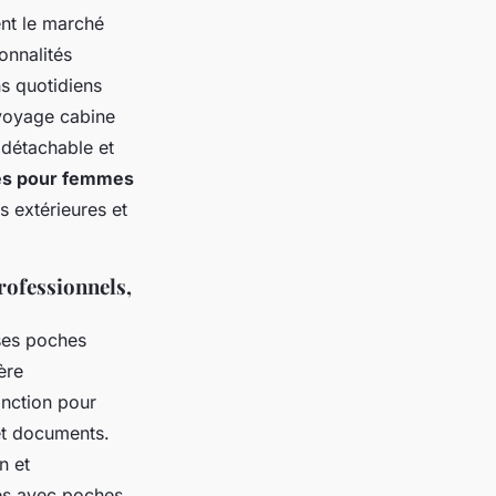
t le marché
onnalités
s quotidiens
 voyage cabine
 détachable et
es pour femmes
s extérieures et
professionnels,
uses poches
ère
onction pour
et documents.
n et
les avec poches