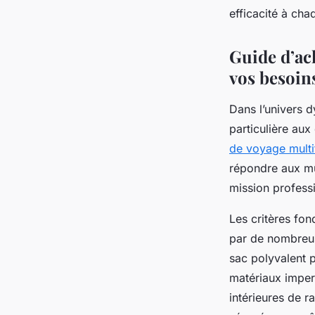
partout !
efficacité à ch
Guide d’ac
Mathéo
•
20 mai 2025
•
6 min de lecture
vos besoin
Dans l’univers 
particulière aux
de voyage multi
répondre aux mu
mission professi
Les critères fon
par de nombreu
sac polyvalent 
matériaux imper
intérieures de 