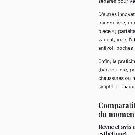
séparés pour vê
D’autres innovat
bandoulière, mo
place » ; parfai
varient, mais l
antivol, poches
Enfin, la pratici
(bandoulière, p
chaussures ou h
simplifier chaque
Comparatif
du momen
Revue et avis 
esthétique)