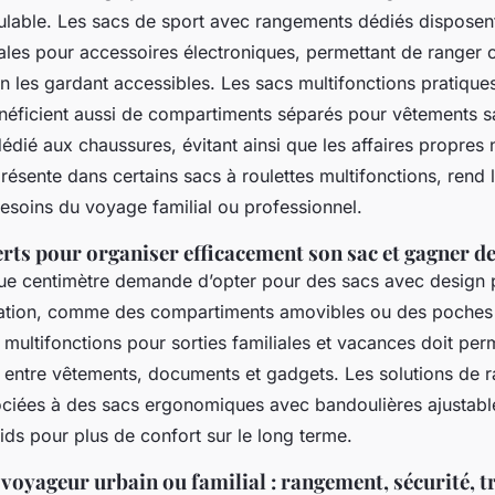
able. Les sacs de sport avec rangements dédiés disposen
ales pour accessoires électroniques, permettant de ranger 
n les gardant accessibles. Les sacs multifonctions pratique
néficient aussi de compartiments séparés pour vêtements s
édié aux chaussures, évitant ainsi que les affaires propres n
résente dans certains sacs à roulettes multifonctions, rend l
esoins du voyage familial ou professionnel.
rts pour organiser efficacement son sac et gagner de
e centimètre demande d’opter pour des sacs avec design p
nisation, comme des compartiments amovibles ou des poches 
multifonctions pour sorties familiales et vacances doit per
e entre vêtements, documents et gadgets. Les solutions de
ciées à des sacs ergonomiques avec bandoulières ajustable
oids pour plus de confort sur le long terme.
voyageur urbain ou familial : rangement, sécurité, t