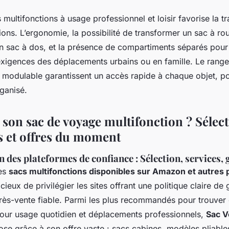
 multifonctions à usage professionnel et loisir favorise la tr
ations. L’ergonomie, la possibilité de transformer un sac à rou
en sac à dos, et la présence de compartiments séparés pou
xigences des déplacements urbains ou en famille. Le rangem
n modulable garantissent un accès rapide à chaque objet, 
rganisé.
 son sac de voyage multifonction ? Sélec
es et offres du moment
 des plateformes de confiance : Sélection, services, 
des
sacs multifonctions disponibles sur Amazon et autres
dicieux de privilégier les sites offrant une politique claire de 
près-vente fiable. Parmi les plus recommandés pour trouver
pour usage quotidien et déplacements professionnels,
Sac 
se grâce à son offre vaste : sacs cabines, modèles pliable