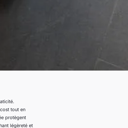
ticité.
cost tout en
ée protègent
hant légèreté et