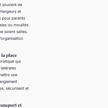
t souvent de
chargeurs et
s pour parents
ales ou mouillés
e soient salies.
’organisation
 la place
ratique qui
latérales
mettre une
 rangement
s, sécurisent et
ransport et