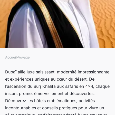
Accueil
›
Voyage
VOYAGE
Séjour dubaï : vos
Dubaï allie luxe saisissant, modernité impressionnante
et expériences uniques au cœur du désert. De
incontournables pour un
l’ascension du Burj Khalifa aux safaris en 4x4, chaque
voyage magique
instant promet émerveillement et découvertes.
Découvrez les hôtels emblématiques, activités
Mathéo
•
11 juillet 2025
•
5 min de lecture
incontournables et conseils pratiques pour vivre un