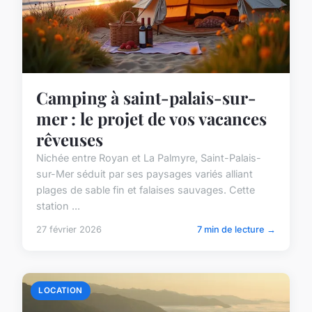
Camping à saint-palais-sur-
mer : le projet de vos vacances
rêveuses
Nichée entre Royan et La Palmyre, Saint-Palais-
sur-Mer séduit par ses paysages variés alliant
plages de sable fin et falaises sauvages. Cette
station ...
27 février 2026
7 min de lecture →
LOCATION