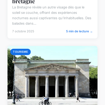
bretagne
La Bretagne révèle un autre visage dès que le
soleil se couche, offrant des expériences
nocturnes aussi captivantes qu'inhabituelles. Des
balades dans...
7 octobre 2025
5 min de lecture →
TOURISME