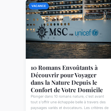
VACANCE
10 Romans Envoûtants à
Découvrir pour Voyager
dans la Nature Depuis le
Confort de Votre Domicile
Plonger dans 10 romans nature, c'est avant
tout s'offrir une échappée belle à travers des
paysages variés et évocateurs. Les critères de