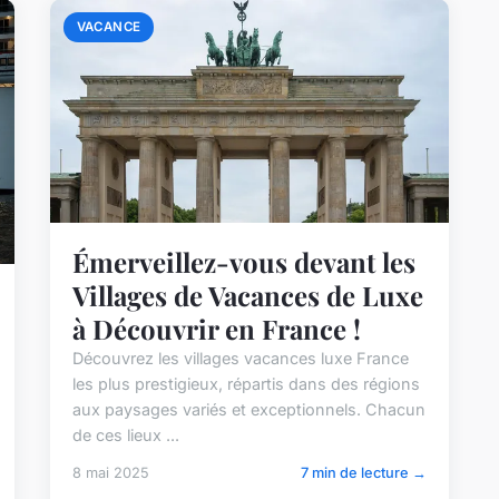
VACANCE
Émerveillez-vous devant les
Villages de Vacances de Luxe
à Découvrir en France !
Découvrez les villages vacances luxe France
les plus prestigieux, répartis dans des régions
aux paysages variés et exceptionnels. Chacun
de ces lieux ...
8 mai 2025
7 min de lecture →