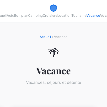
ueil
Actu
Bon plan
Camping
Croisiere
Location
Tourisme
Vacance
Voy
Accueil
› Vacance
🌴
Vacance
Vacances, séjours et détente