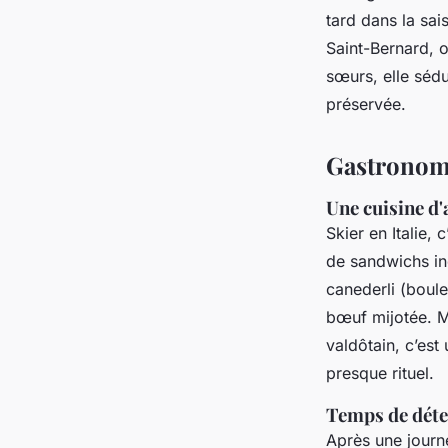
tard dans la sai
Saint-Bernard, 
sœurs, elle séd
préservée.
Gastronomie
Une cuisine d'
Skier en Italie, 
de sandwichs ind
canederli (boul
bœuf mijotée. M
valdôtain, c’es
presque rituel.
Temps de déten
Après une journé