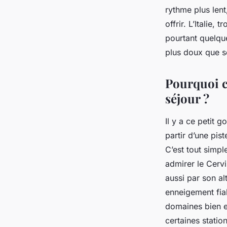
rythme plus len
Éléanore
•
17/04/2026 13:06
•
10 min de lecture
offrir. L’Italie,
pourtant quelqu
plus doux que se
Pourquoi c
séjour ?
Il y a ce petit g
partir d’une pist
C’est tout simpl
admirer le Cervin
aussi par son a
enneigement fiab
domaines bien e
certaines statio