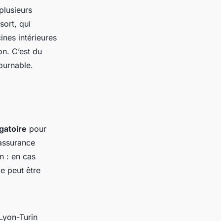
plusieurs
sort, qui
nes intérieures
on. C’est du
ournable.
igatoire
pour
’assurance
n : en cas
e peut être
 Lyon-Turin