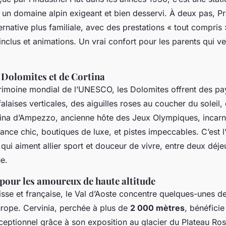
un domaine alpin exigeant et bien desservi. À deux pas, P
rnative plus familiale, avec des prestations « tout compris »
inclus et animations. Un vrai confort pour les parents qui ve
 Dolomites et de Cortina
rimoine mondial de l’UNESCO, les Dolomites offrent des p
falaises verticales, des aiguilles roses au coucher du soleil,
ina d’Ampezzo, ancienne hôte des Jeux Olympiques, incarn
biance chic, boutiques de luxe, et pistes impeccables. C’est l
 qui aiment allier sport et douceur de vivre, entre deux déj
e.
 pour les amoureux de haute altitude
uisse et française, le Val d’Aoste concentre quelques-unes de
urope. Cervinia, perchée à plus de
2 000 mètres
, bénéficie
ptionnel grâce à son exposition au glacier du Plateau Rosa