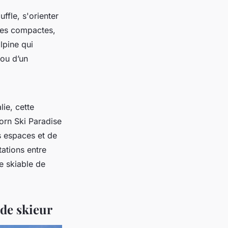
fle, s'orienter
les compactes,
lpine qui
 ou d’un
lie, cette
orn Ski Paradise
s espaces et de
tations entre
ne skiable de
 de skieur