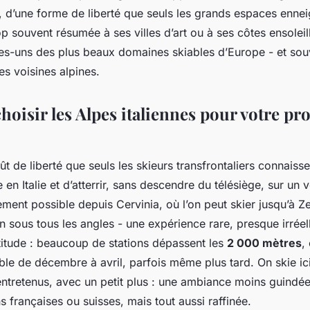
t, d’une forme de liberté que seuls les grands espaces enne
 trop souvent résumée à ses villes d’art ou à ses côtes ensolei
es-uns des plus beaux domaines skiables d’Europe - et souv
s voisines alpines.
hoisir les Alpes italiennes pour votre pr
oût de liberté que seuls les skieurs transfrontaliers connaisse
e en Italie et d’atterrir, sans descendre du télésiège, sur un 
ement possible depuis Cervinia, où l’on peut skier jusqu’à Z
 sous tous les angles - une expérience rare, presque irréelle.
ltitude : beaucoup de stations dépassent les
2 000 mètres
,
le de décembre à avril, parfois même plus tard. On skie ic
ntretenus, avec un petit plus : une ambiance moins guindé
ns françaises ou suisses, mais tout aussi raffinée.