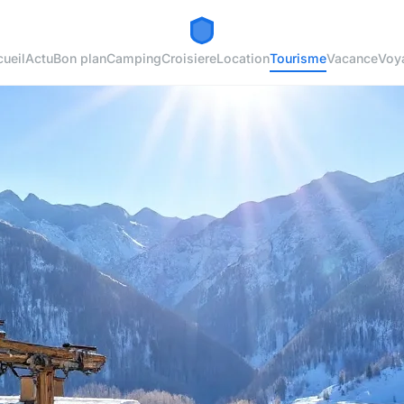
ueil
Actu
Bon plan
Camping
Croisiere
Location
Tourisme
Vacance
Voy