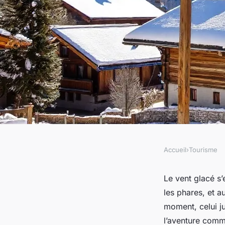
Accueil
›
Tourisme
TOURISME
Top stations de ski 
Le vent glacé s’
les phares, et 
aventures inoubliab
moment, celui j
l’aventure comm