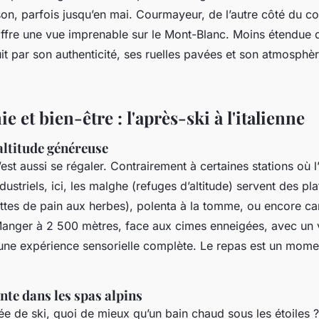
son, parfois jusqu’en mai. Courmayeur, de l’autre côté du c
offre une vue imprenable sur le Mont-Blanc. Moins étendue
uit par son authenticité, ses ruelles pavées et son atmosph
 et bien-être : l'après-ski à l'italienne
altitude généreuse
c’est aussi se régaler. Contrairement à certaines stations où 
ustriels, ici, les
malghe
(refuges d’altitude) servent des pla
ettes de pain aux herbes), polenta à la tomme, ou encore c
anger à 2 500 mètres, face aux cimes enneigées, avec un v
t une expérience sensorielle complète. Le repas est un mome
te dans les spas alpins
e de ski, quoi de mieux qu’un bain chaud sous les étoiles ? L