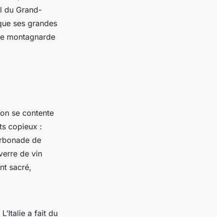
ol du Grand-
 que ses grandes
ère montagnarde
l’on se contente
ts copieux :
arbonade de
erre de vin
nt sacré,
’Italie a fait du