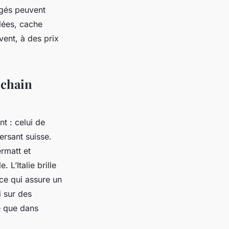
igés peuvent
llées, cache
ent, à des prix
ochain
nt : celui de
versant suisse.
ermatt et
 L’Italie brille
 ce qui assure un
i sur des
e que dans