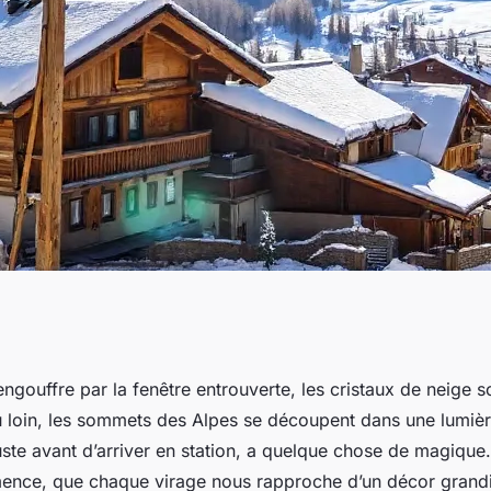
en Italie pour des
engouffre par la fenêtre entrouverte, les cristaux de neige sc
au loin, les sommets des Alpes se découpent dans une lumièr
les
uste avant d’arriver en station, a quelque chose de magique
ence, que chaque virage nous rapproche d’un décor grandi