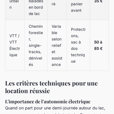
urbai
balades
35 €
ré
panier
n
en bord
avant
de lac
Chemin
Varia
Protecti
forestie
ble
VTT /
ons,
r,
selon
VTT
sac à
50 à
single-
relief
Électr
dos
85 €
tracks,
et
ique
techniq
dénivel
assist
ue
és
ance
Les critères techniques pour une
location réussie
L'importance de l'autonomie électrique
Quand on part pour une demi-journée autour du lac,