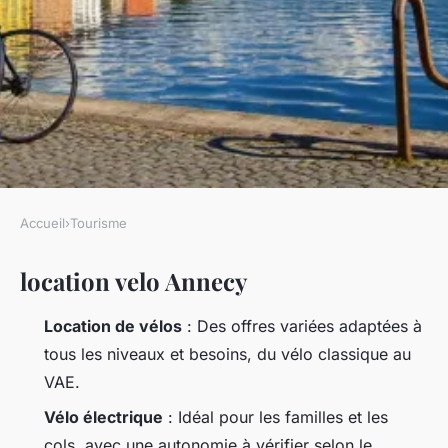
Accueil
›
Tourisme
TOURISME
location velo Annecy
Guide essentiel pour choisir la
meilleure location de vélo à
Location de vélos
: Des offres variées adaptées à
Annecy
tous les niveaux et besoins, du vélo classique au
VAE.
Éléanore
•
16/03/2026 15:41
•
10 min de lecture
Vélo électrique
: Idéal pour les familles et les
cols, avec une autonomie à vérifier selon le