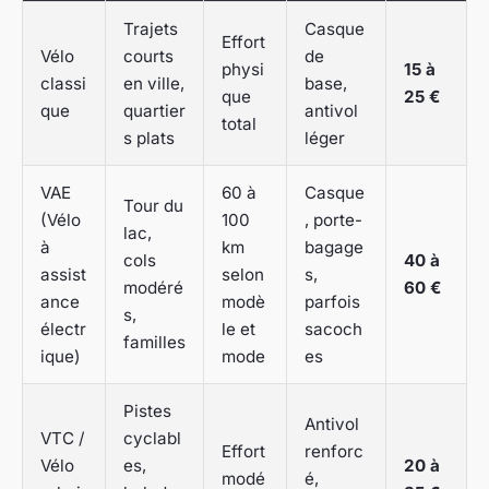
Trajets
Casque
Effort
Vélo
courts
de
physi
15 à
classi
en ville,
base,
que
25 €
que
quartier
antivol
total
s plats
léger
VAE
60 à
Casque
Tour du
(Vélo
100
, porte-
lac,
à
km
bagage
cols
40 à
assist
selon
s,
modéré
60 €
ance
modè
parfois
s,
électr
le et
sacoch
familles
ique)
mode
es
Pistes
Antivol
VTC /
cyclabl
Effort
renforc
Vélo
es,
20 à
modé
é,