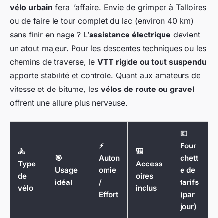
vélo urbain
fera l’affaire. Envie de grimper à Talloires
ou de faire le tour complet du lac (environ 40 km)
sans finir en nage ? L’
assistance électrique
devient
un atout majeur. Pour les descentes techniques ou les
chemins de traverse, le
VTT rigide ou tout suspendu
apporte stabilité et contrôle. Quant aux amateurs de
vitesse et de bitume, les
vélos de route ou gravel
offrent une allure plus nerveuse.
💶
⚡
Four
🚴
🎒
🎯
Auton
chett
Type
Access
Usage
omie
e de
de
oires
idéal
/
tarifs
vélo
inclus
Effort
(par
jour)